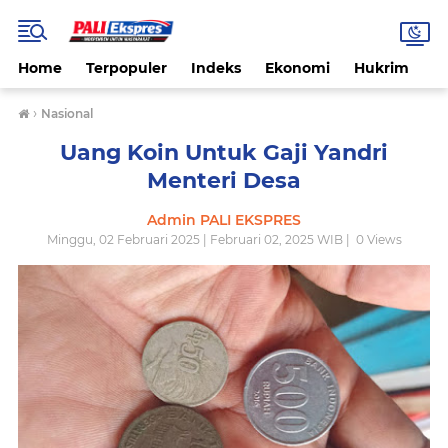
Home
Terpopuler
Indeks
Ekonomi
Hukrim
N
›
Nasional
Uang Koin Untuk Gaji Yandri
Menteri Desa
Admin PALI EKSPRES
Minggu, 02 Februari 2025 | Februari 02, 2025 WIB |
0
Views