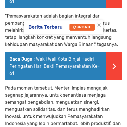
61
"Pemasyarakatan adalah bagian integral dari
×
pembangunan hukum nasional. Refleksi ini harus
Berita Terbaru
UPDATE
melahirkan aksi, bukan hanya evaluasi di atas kertas,
tetapi langkah konkret yang menyentuh langsung
kehidupan masyarakat dan Warga Binaan," tegasnya.
Baca Juga :
Wakil Wali Kota Binjai Hadiri
Peringatan Hari Bakti Pemasyarakatan Ke-
61
Pada momen tersebut, Menteri Impias mengajak
segenap jajarannya, untuk senantiasa menjaga
semangat pengabdian, menguatkan sinergi,
menguatkan solidaritas, dan terus menghadirkan
inovasi, untuk menwujudkan Pemasyarakatan
Indonesia yang lebih bermartabat, lebih produktif, dan