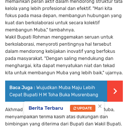
memainkan peran aktif dalam mendorong struktur tata
kelola yang lebih profesional dan efektif. "Mari kita
fokus pada masa depan, membangun hubungan yang
kuat dan berkolaborasi untuk secara kolektif
membangun Muba," tambahnya.
Wakil Bupati Rohman menggemakan seruan untuk
berkolaborasi, menyoroti pentingnya hal tersebut
dalam mendorong kebijakan inovatif yang berfokus
pada masyarakat. "Dengan saling mendukung dan
menghargai, kita dapat menyatukan niat dan tekad
kita untuk membangun Muba yang lebih baik," ujarnya.
Baca Juga :
Wujudkan Muba Maju Lebih
Cepat Bupati H M Toha Buka Musrenbang
×
Berita Terbaru
UPDATE
Akhmad Toyibir SSTP MM, Ketua DPK IKAPTK Muba,
menyampaikan terima kasih atas dukungan dan
bimbingan yang diterima dari Bupati dan Wakil Bupati.