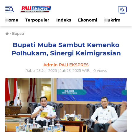
Home
Terpopuler
Indeks
Ekonomi
Hukrim
N
›
Bupati
Bupati Muba Sambut Kemenko
Polhukam, Sinergi Keimigrasian
Admin PALI EKSPRES
Rabu, 23 Juli 2025 | Juli 23, 2025 WIB |
0
Views