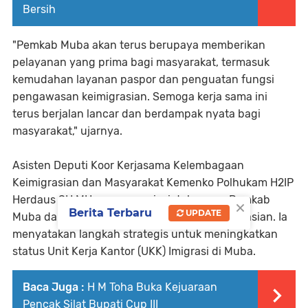
Bersih
"Pemkab Muba akan terus berupaya memberikan
pelayanan yang prima bagi masyarakat, termasuk
kemudahan layanan paspor dan penguatan fungsi
pengawasan keimigrasian. Semoga kerja sama ini
terus berjalan lancar dan berdampak nyata bagi
masyarakat," ujarnya.
Asisten Deputi Koor Kerjasama Kelembagaan
Keimigrasian dan Masyarakat Kemenko Polhukam H2IP
Herdaus SH MH mengapresiasi dukungan Pemkab
×
Berita Terbaru
UPDATE
Muba dalam pengembangan layanan keimigrasian. Ia
menyatakan langkah strategis untuk meningkatkan
status Unit Kerja Kantor (UKK) Imigrasi di Muba.
Baca Juga :
H M Toha Buka Kejuaraan
Pencak Silat Bupati Cup III