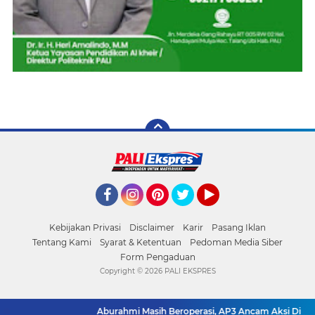
Facebook
Instagram
Pinterest
Twitter
YouTube
Kebijakan Privasi
Disclaimer
Karir
Pasang Iklan
Tentang Kami
Syarat & Ketentuan
Pedoman Media Siber
Form Pengaduan
Copyright ©
2026 PALI EKSPRES
Aburahmi Masih Beroperasi, AP3 Ancam Aksi Di DLH 