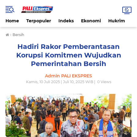
Home
Terpopuler
Indeks
Ekonomi
Hukrim
N
›
Bersih
Hadiri Rakor Pemberantasan
Korupsi Komitmen Wujudkan
Pemerintahan Bersih
Admin PALI EKSPRES
Kamis, 10 Juli 2025 | Juli 10, 2025 WIB |
0
Views