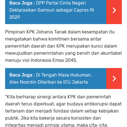
Baca Juga :
DPP Partai Cinta Negeri
Deklarasikan Samsuri sebagai Capres RI
2029
Pimpinan KPK Johanis Tanak dalam kesempatan itu
mengatakan bahwa komitmen bersama antar
pemerintah daerah dan KPK merupakan kunci dalam
mewujudkan pemerintahan yang bersih dan akuntabel
menuju visi Indonesia Emas 2045.
Baca Juga :
Di Tengah Masa Hukuman,
Alex Noerdin Dilarikan ke ICU Jakarta
“Kita berharap sinergi antara KPK dan pemerintah
daerah terus diperkuat, agar budaya antikorupsi dapat
tertanam dan menjadi fondasi dalam setiap kebijakan
publik. Jika kita bekerja secara konsisten dan
integritas menjadi prinsip utama, maka cita-cita