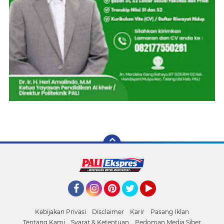
Facebook
Instagram
Pinterest
Twitter
YouTube
Kebijakan Privasi
Disclaimer
Karir
Pasang Iklan
Tentang Kami
Syarat & Ketentuan
Pedoman Media Siber