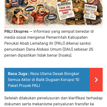
PALI Ekspres —
Informasi yang sempat beredar di
media sosial mengenai Pemerintah Kabupaten
Penukal Abab Lematang Ilir (PALI) dikenai sanksi
penundaan Dana Alokasi Umum (DAU) sebesar 25
persen dipastikan tidak benar (hoaks).
Baca Juga :
Reza Utama Desak Bongkar
Semua Aktor di Balik Dugaan Korupsi 10
Paket Proyek PALI
Setelah dilakukan penelusuran dan klarifikasi terhadap
dokumen serta mekanisme penyaluran transfer ke