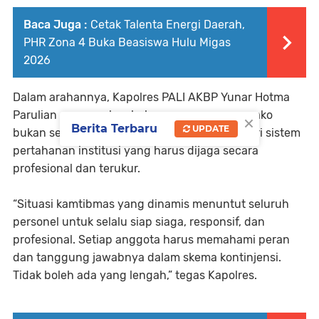
Baca Juga :
Cetak Talenta Energi Daerah,
PHR Zona 4 Buka Beasiswa Hulu Migas
2026
Dalam arahannya, Kapolres PALI AKBP Yunar Hotma
Parulian menegaskan bahwa pengamanan mako
×
Berita Terbaru
UPDATE
bukan sekadar rutinitas, melainkan bagian dari sistem
pertahanan institusi yang harus dijaga secara
profesional dan terukur.
“Situasi kamtibmas yang dinamis menuntut seluruh
personel untuk selalu siap siaga, responsif, dan
profesional. Setiap anggota harus memahami peran
dan tanggung jawabnya dalam skema kontinjensi.
Tidak boleh ada yang lengah,” tegas Kapolres.