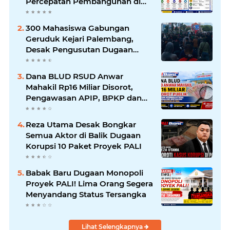
Percepatan Pembangunan di
PALI Dipertanyakan
300 Mahasiswa Gabungan
Geruduk Kejari Palembang,
Desak Pengusutan Dugaan
Korupsi Tanpa Tebang Pilih
Dana BLUD RSUD Anwar
Mahakil Rp16 Miliar Disorot,
Pengawasan APIP, BPKP dan
BPK Harus Bergerak Optimal
Reza Utama Desak Bongkar
Semua Aktor di Balik Dugaan
Korupsi 10 Paket Proyek PALI
Babak Baru Dugaan Monopoli
Proyek PALI! Lima Orang Segera
Menyandang Status Tersangka
Lihat Selengkapnya