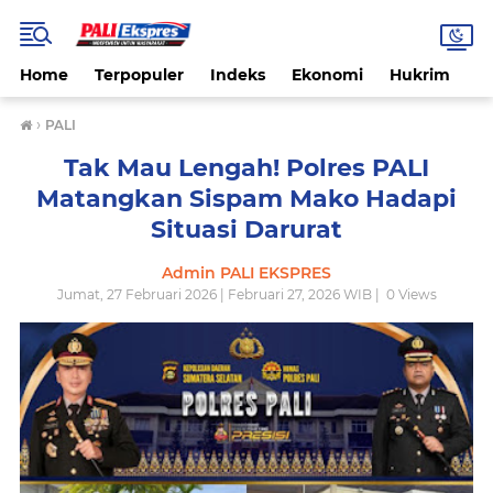
Home
Terpopuler
Indeks
Ekonomi
Hukrim
N
›
PALI
Tak Mau Lengah! Polres PALI
Matangkan Sispam Mako Hadapi
Situasi Darurat
Admin PALI EKSPRES
Jumat, 27 Februari 2026 | Februari 27, 2026 WIB |
0
Views