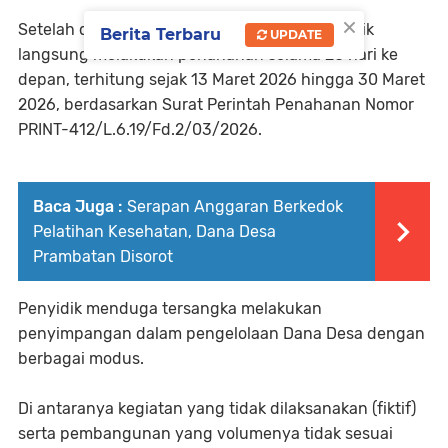
×
Setelah ditetapkan sebagai tersangka, penyidik
Berita Terbaru
UPDATE
langsung melakukan penahanan selama 20 hari ke
depan, terhitung sejak 13 Maret 2026 hingga 30 Maret
2026, berdasarkan Surat Perintah Penahanan Nomor
PRINT-412/L.6.19/Fd.2/03/2026.
Baca Juga :
Serapan Anggaran Berkedok
Pelatihan Kesehatan, Dana Desa
Prambatan Disorot
Penyidik menduga tersangka melakukan
penyimpangan dalam pengelolaan Dana Desa dengan
berbagai modus.
Di antaranya kegiatan yang tidak dilaksanakan (fiktif)
serta pembangunan yang volumenya tidak sesuai