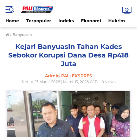
Home
Terpopuler
Indeks
Ekonomi
Hukrim
N
›
Banyuasin
Kejari Banyuasin Tahan Kades
Sebokor Korupsi Dana Desa Rp418
Juta
Admin PALI EKSPRES
Jumat, 13 Maret 2026 | Maret 13, 2026 WIB |
0
Views