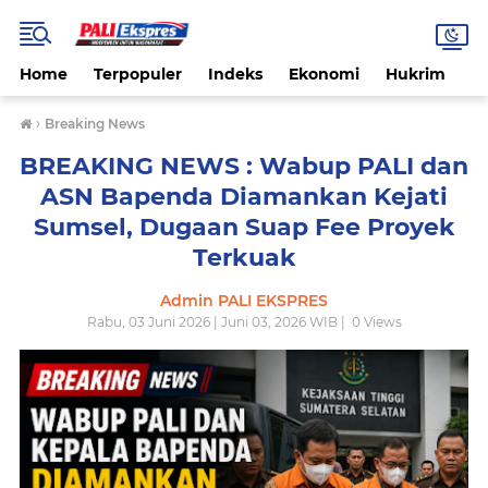
Home
Terpopuler
Indeks
Ekonomi
Hukrim
N
›
Breaking News
BREAKING NEWS : Wabup PALI dan
ASN Bapenda Diamankan Kejati
Sumsel, Dugaan Suap Fee Proyek
Terkuak
Admin PALI EKSPRES
Rabu, 03 Juni 2026 | Juni 03, 2026 WIB |
0
Views