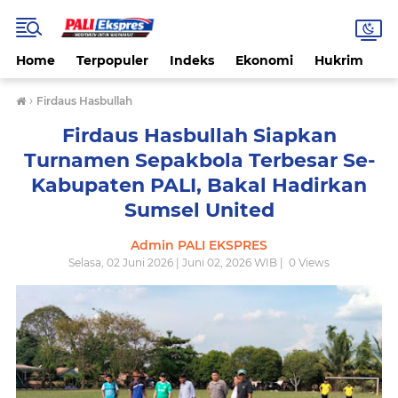
Home
Terpopuler
Indeks
Ekonomi
Hukrim
N
›
Firdaus Hasbullah
Firdaus Hasbullah Siapkan
Turnamen Sepakbola Terbesar Se-
Kabupaten PALI, Bakal Hadirkan
Sumsel United
Admin PALI EKSPRES
Selasa, 02 Juni 2026 | Juni 02, 2026 WIB |
0
Views