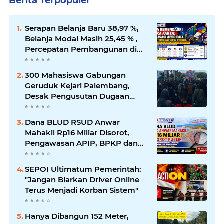
Berita Terpopuler
Serapan Belanja Baru 38,97 %,
Belanja Modal Masih 25,45 % ,
Percepatan Pembangunan di
PALI Dipertanyakan
300 Mahasiswa Gabungan
Geruduk Kejari Palembang,
Desak Pengusutan Dugaan
Korupsi Tanpa Tebang Pilih
Dana BLUD RSUD Anwar
Mahakil Rp16 Miliar Disorot,
Pengawasan APIP, BPKP dan
BPK Harus Bergerak Optimal
SEPOI Ultimatum Pemerintah:
"Jangan Biarkan Driver Online
Terus Menjadi Korban Sistem"
Hanya Dibangun 152 Meter,