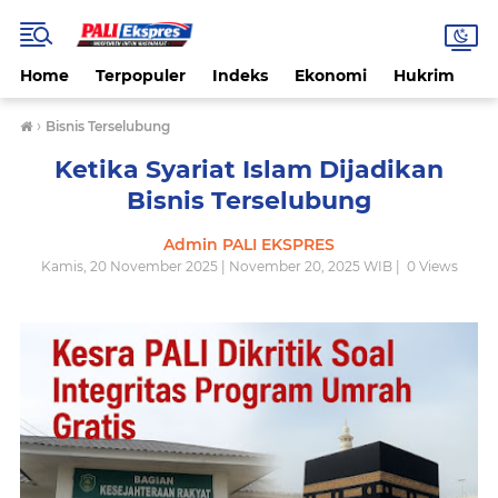
Home
Terpopuler
Indeks
Ekonomi
Hukrim
N
›
Bisnis Terselubung
Ketika Syariat Islam Dijadikan
Bisnis Terselubung
Admin PALI EKSPRES
Kamis, 20 November 2025 | November 20, 2025 WIB |
0
Views