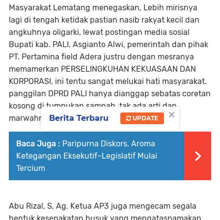
Masyarakat Lematang menegaskan, ‎Lebih mirisnya
lagi di tengah ketidak pastian nasib rakyat kecil dan
angkuhnya oligarki, lewat postingan media sosial
Bupati kab. PALI, Asgianto Alwi, pemerintah dan pihak
PT. Pertamina field Adera justru dengan mesranya
memamerkan PERSELINGKUHAN KEKUASAAN DAN
KORPORASI, ini tentu sangat melukai hati masyarakat.
panggilan DPRD PALI hanya dianggap sebatas coretan
kosong di tumpukan sampah, tak ada arti dan
×
marwahnya.
Berita Terbaru
UPDATE
Baca Juga :
Paripurna Diskors, Aroma
Ketegangan Eksekutif–Legislatif Mulai
Tercium
Abu Rizal, S, Ag. Ketua AP3 juga mengecam segala
bentuk ‎kesepakatan busuk yang mengatasnamakan