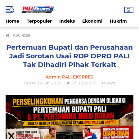
Home
Terpopuler
Indeks
Ekonomi
Hukrim
N
›
Abu Rizal
Pertemuan Bupati dan Perusahaan
Jadi Sorotan Usai RDP DPRD PALI
Tak Dihadiri Pihak Terkait
Admin PALI EKSPRES
Selasa, 23 Juni 2026 | Juni 23, 2026 WIB |
0
Views