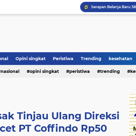
onal
Opini singkat
Peristiwa
Trending
kesehatan
nasional
opini singkat
peristiwa
trending
ke
k Tinjau Ulang Direksi
cet PT Coffindo Rp50