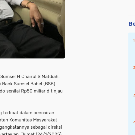
Be
Sumsel H Chairul S Matdiah,
 Bank Sumsel Babel (BSB)
do senilai Rp50 miliar ditinjau
 terlibat dalam pencairan
tatan Komunitas Masyarakat
ngangkatannya sebagai direksi
a wartawan, Jumat (24/1/2025).