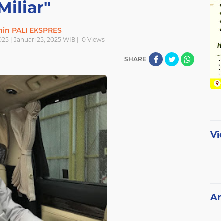
Miliar"
in PALI EKSPRES
025 | Januari 25, 2025 WIB |
0
Views
SHARE
Vi
Ar