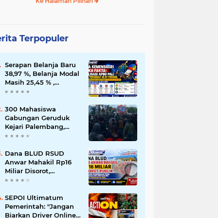
Ke Halaman Pilihan
rita Terpopuler
Serapan Belanja Baru
38,97 %, Belanja Modal
Masih 25,45 % ,
Percepatan
Pembangunan di PALI
Dipertanyakan
300 Mahasiswa
Gabungan Geruduk
Kejari Palembang,
Desak Pengusutan
Dugaan Korupsi Tanpa
Tebang Pilih
Dana BLUD RSUD
Anwar Mahakil Rp16
Miliar Disorot,
Pengawasan APIP,
BPKP dan BPK Harus
Bergerak Optimal
SEPOI Ultimatum
Pemerintah: "Jangan
Biarkan Driver Online