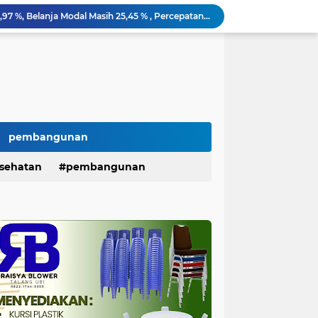
Serapan Belanja Baru 38,97 %, Belanja Modal Masih 25,45 % , Percepatan Pembangunan di PALI Dipertanyakan
Dana BLUD RSUD Anwar Mahakil Rp16 Miliar Disorot, Pengawasan APIP, BPKP dan BPK Harus Bergerak Optimal
300 Mahasiswa Gabungan Geruduk Kejari Palembang, Desak Pengusutan Dugaan Korupsi Tanpa Tebang Pilih
Potong Gaji Tak Pernah Telat, Giliran Ambil Hak Justru Berbelit KPN Serepat Serasan Disorot
H. Iskandar SE Lantik Relawan PAN PALI, Targetkan Satu TPS Satu Relawan Menuju Kemenangan Pemilu
AMPP Gelar aksi lanjutan Desak Pengusutan Dugaan Korupsi Proyek Lampu Jalan Tenaga Surya
SIRA Desak Kejari PALI Bongkar Aktor Intelektual Dugaan Monopoli Proyek, Soroti Isu Keterlibatan Oknum DPRD
PALI Resmi Digitalisasi Retribusi Sampah, Bayar Lewat Virtual Account untuk Tekan Kebocoran PAD
pembangunan
Reza Utama Desak Bongkar Semua Aktor di Balik Dugaan Korupsi 10 Paket Proyek PALI
sehatan
pembangunan
SEPOI Ultimatum Pemerintah: "Jangan Biarkan Driver Online Terus Menjadi Korban Sistem"