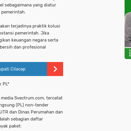
el sebagaimana yang diatur
 pemerintah.
an terjadinya praktik kolusi
nstansi pemerintah. Jika
ugikan keuangan negara serta
ersih dan profesional
pati Cilacap
k PL*
s media Svectrum.com, tercatat
angsung (PL) non-tender
 PUTR dan Dinas Perumahan dan
alah sebagian daftar
yak paket: