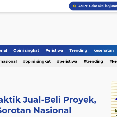
onal
Opini singkat
Peristiwa
Trending
kesehatan
nasional
opini singkat
peristiwa
trending
ke
ktik Jual-Beli Proyek,
Sorotan Nasional