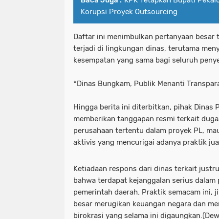
Baca Juga :
KPK Tetapkan Bupati Pekal
Korupsi Proyek Outsourcing
Daftar ini menimbulkan pertanyaan besar 
terjadi di lingkungan dinas, terutama men
kesempatan yang sama bagi seluruh penyed
*Dinas Bungkam, Publik Menanti Transpar
Hingga berita ini diterbitkan, pihak Dina
memberikan tanggapan resmi terkait dug
perusahaan tertentu dalam proyek PL, ma
aktivis yang mencurigai adanya praktik jual
Ketiadaan respons dari dinas terkait just
bahwa terdapat kejanggalan serius dalam
pemerintah daerah. Praktik semacam ini, ji
besar merugikan keuangan negara dan me
birokrasi yang selama ini digaungkan.(Dew