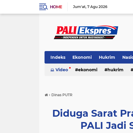
HOME
Jum'at
7 Agu 2026
Indeks
Ekonomi
Hukrim
Nasi
Video
ekonomi
hukrim
›
Dinas PUTR
Diduga Sarat Pra
PALI Jadi 