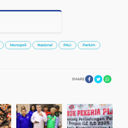
Monopoli
Nasional
PALI
Perkim
SHARE