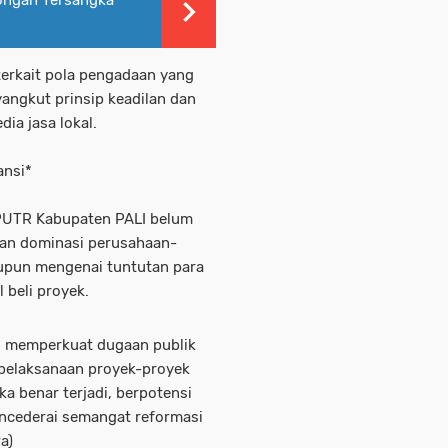
ongan Tersangka
terkait pola pengadaan yang
yangkut prinsip keadilan dan
ia jasa lokal.
ansi*
s PUTR Kabupaten PALI belum
aan dominasi perusahaan-
upun mengenai tuntutan para
 beli proyek.
ru memperkuat dugaan publik
 pelaksanaan proyek-proyek
ka benar terjadi, berpotensi
ncederai semangat reformasi
a)