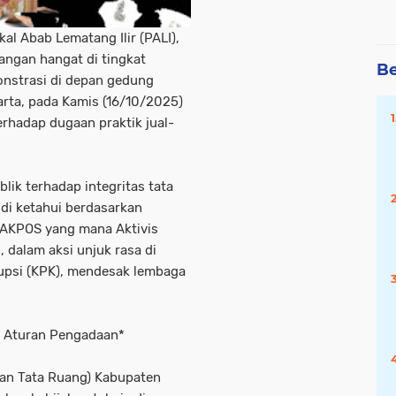
l Abab Lematang Ilir (PALI),
angan hangat di tingkat
Be
onstrasi di depan gedung
rta, pada Kamis (16/10/2025)
erhadap dugaan praktik jual-
blik terhadap integritas tata
a di ketahui berdasarkan
RRAKPOS yang mana Aktivis
, dalam aksi unjuk rasa di
psi (KPK), mendesak lembaga
r Aturan Pengadaan*
dan Tata Ruang) Kabupaten