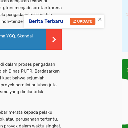
an kebijakan teknis di
, kini menjadi sorotan karena
lola pengadaan barang dan
×
Berita Terbaru
 non-tender.
UPDATE
ma YCQ, Skandal
adi dalam proses pengadaan
 oleh Dinas PUTR. Berdasarkan
si kuat bahwa sejumlah
royek bernilai puluhan juta
sme yang dinilai tidak
ebar merata kepada pelaku
ok atau perusahaan tertentu.
n proyek dalam waktu singkat,