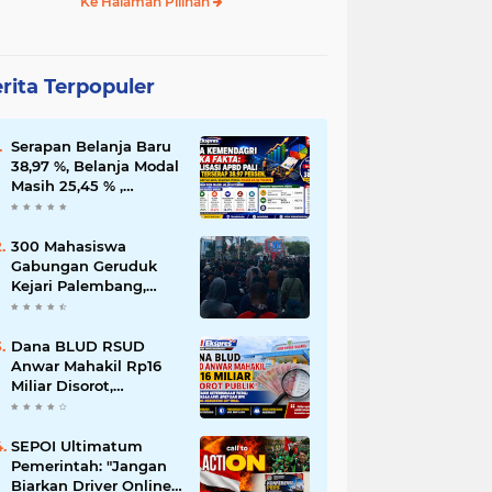
Ke Halaman Pilihan
rita Terpopuler
Serapan Belanja Baru
38,97 %, Belanja Modal
Masih 25,45 % ,
Percepatan
Pembangunan di PALI
Dipertanyakan
300 Mahasiswa
Gabungan Geruduk
Kejari Palembang,
Desak Pengusutan
Dugaan Korupsi Tanpa
Tebang Pilih
Dana BLUD RSUD
Anwar Mahakil Rp16
Miliar Disorot,
Pengawasan APIP,
BPKP dan BPK Harus
Bergerak Optimal
SEPOI Ultimatum
Pemerintah: "Jangan
Biarkan Driver Online