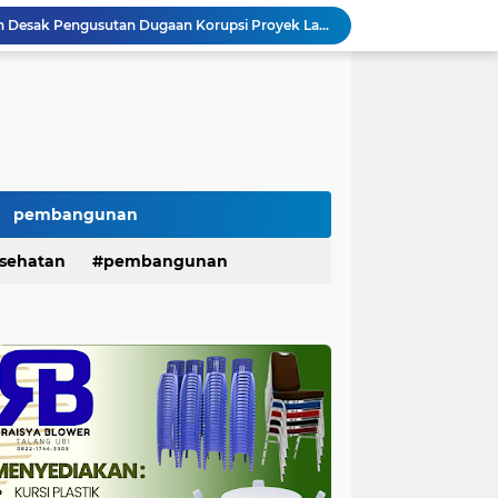
AMPP Gelar aksi lanjutan Desak Pengusutan Dugaan Korupsi Proyek Lampu Jalan Tenaga Surya
SIRA Desak Kejari PALI Bongkar Aktor Intelektual Dugaan Monopoli Proyek, Soroti Isu Keterlibatan Oknum DPRD
PALI Resmi Digitalisasi Retribusi Sampah, Bayar Lewat Virtual Account untuk Tekan Kebocoran PAD
Reza Utama Desak Bongkar Semua Aktor di Balik Dugaan Korupsi 10 Paket Proyek PALI
SEPOI Ultimatum Pemerintah: "Jangan Biarkan Driver Online Terus Menjadi Korban Sistem"
Serapan Belanja Baru 38,97 %, Belanja Modal Masih 25,45 % , Percepatan Pembangunan di PALI Dipertanyakan
Dana BLUD RSUD Anwar Mahakil Rp16 Miliar Disorot, Pengawasan APIP, BPKP dan BPK Harus Bergerak Optimal
300 Mahasiswa Gabungan Geruduk Kejari Palembang, Desak Pengusutan Dugaan Korupsi Tanpa Tebang Pilih
pembangunan
Potong Gaji Tak Pernah Telat, Giliran Ambil Hak Justru Berbelit KPN Serepat Serasan Disorot
sehatan
pembangunan
H. Iskandar SE Lantik Relawan PAN PALI, Targetkan Satu TPS Satu Relawan Menuju Kemenangan Pemilu