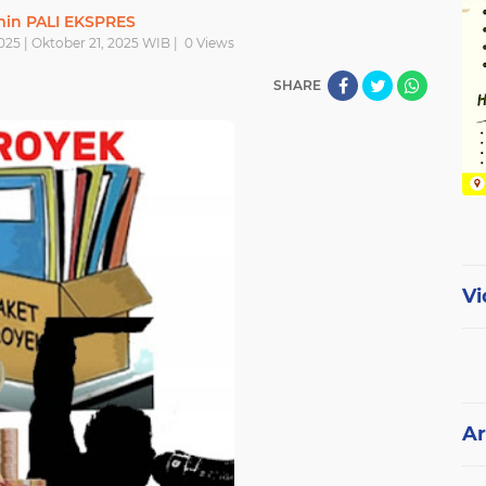
in PALI EKSPRES
025 | Oktober 21, 2025 WIB |
0
Views
SHARE
Vi
Ar