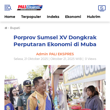
Home
Terpopuler
Indeks
Ekonomi
Hukrim
N
›
Bupati
Porprov Sumsel XV Dongkrak
Perputaran Ekonomi di Muba
Admin PALI EKSPRES
Selasa, 21 Oktober 2025 | Oktober 21, 2025 WIB |
0
Views