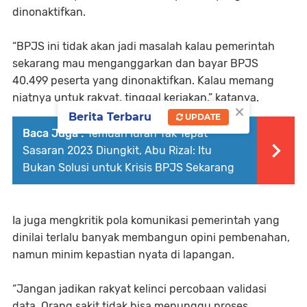
dinonaktifkan.
“BPJS ini tidak akan jadi masalah kalau pemerintah
sekarang mau menganggarkan dan bayar BPJS
40.499 peserta yang dinonaktifkan. Kalau memang
niatnya untuk rakyat, tinggal kerjakan,” katanya.
×
Berita Terbaru
UPDATE
Baca Juga :
Temuan Iuran Tak Tepat
Sasaran 2023 Diungkit, Abu Rizal: Itu
Bukan Solusi untuk Krisis BPJS Sekarang
Ia juga mengkritik pola komunikasi pemerintah yang
dinilai terlalu banyak membangun opini pembenahan,
namun minim kepastian nyata di lapangan.
“Jangan jadikan rakyat kelinci percobaan validasi
data. Orang sakit tidak bisa menunggu proses