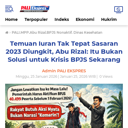
Home
Terpopuler
Indeks
Ekonomi
Hukrim
N
›
PALI.MPP.Abu Rizal.BPJS Nonaktif. Dinas Kesehatan
Temuan Iuran Tak Tepat Sasaran
2023 Diungkit, Abu Rizal: Itu Bukan
Solusi untuk Krisis BPJS Sekarang
Admin PALI EKSPRES
Minggu, 25 Januari 2026 | Januari 25, 2026 WIB |
0
Views