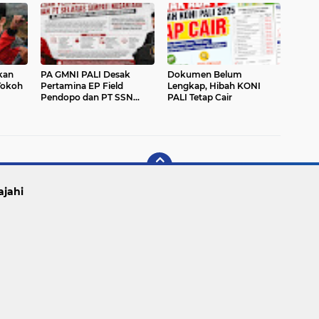
kan
PA GMNI PALI Desak
Dokumen Belum
Tokoh
Pertamina EP Field
Lengkap, Hibah KONI
Pendopo dan PT SSN
PALI Tetap Cair
Buka-bukaan Soal
m Ada
Dugaan Upah di Bawah
UMP
ajahi