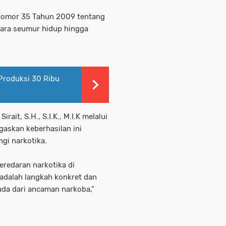
 Nomor 35 Tahun 2009 tentang
ara seumur hidup hingga
Produksi 30 Ribu
ait, S.H., S.I.K., M.I.K melalui
askan keberhasilan ini
gi narkotika.
eredaran narkotika di
adalah langkah konkret dan
da dari ancaman narkoba,”