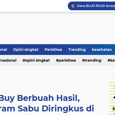
onal
Opini singkat
Peristiwa
Trending
kesehatan
nasional
opini singkat
peristiwa
trending
ke
Buy Berbuah Hasil,
ram Sabu Diringkus di