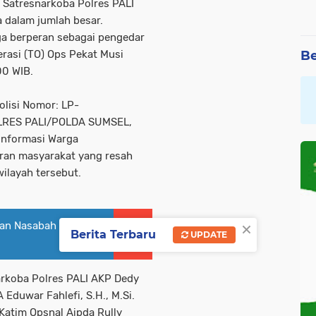
 Satresnarkoba Polres PALI
a dalam jumlah besar.
uga berperan sebagai pengedar
Be
erasi (TO) Ops Pekat Musi
00 WIB.
olisi Nomor: LP-
RES PALI/POLDA SUMSEL,
 Informasi Warga
oran masyarakat yang resah
ilayah tersebut.
×
an Nasabah Di BRI
Berita Terbaru
UPDATE
narkoba Polres PALI AKP Dedy
 Eduwar Fahlefi, S.H., M.Si.
 Katim Opsnal Aipda Rully