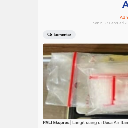
A
Adm
Senin, 23 Februari 2
komentar
PALI Ekspres |
Langit siang di Desa Air It