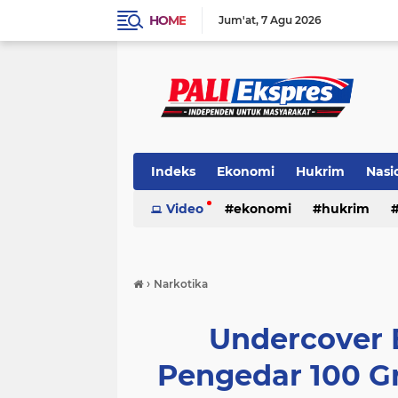
HOME
Jum'at
7 Agu 2026
Indeks
Ekonomi
Hukrim
Nasi
Video
ekonomi
hukrim
›
Narkotika
Undercover 
Pengedar 100 G