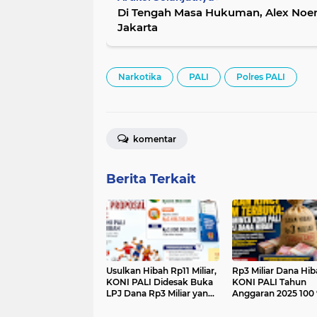
Di Tengah Masa Hukuman, Alex Noerd
Jakarta
Narkotika
PALI
Polres PALI
komentar
Berita Terkait
Usulkan Hibah Rp11 Miliar,
Rp3 Miliar Dana Hib
KONI PALI Didesak Buka
KONI PALI Tahun
LPJ Dana Rp3 Miliar yang
Anggaran 2025 100 
Sudah Cair
Rincian Penggunaa
Belum Terbuka