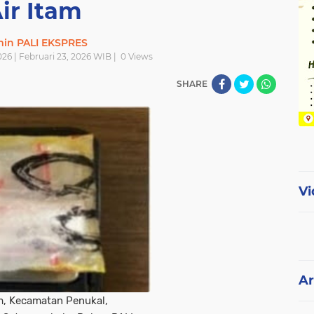
ir Itam
in PALI EKSPRES
026 | Februari 23, 2026 WIB |
0
Views
SHARE
Vi
Ar
am, Kecamatan Penukal,