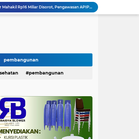
Dana BLUD RSUD Anwar Mahakil Rp16 Miliar Disorot, Pengawasan APIP, BPKP dan BPK Harus Bergerak Optimal
300 Mahasiswa Gabungan Geruduk Kejari Palembang, Desak Pengusutan Dugaan Korupsi Tanpa Tebang Pilih
Potong Gaji Tak Pernah Telat, Giliran Ambil Hak Justru Berbelit KPN Serepat Serasan Disorot
H. Iskandar SE Lantik Relawan PAN PALI, Targetkan Satu TPS Satu Relawan Menuju Kemenangan Pemilu
AMPP Gelar aksi lanjutan Desak Pengusutan Dugaan Korupsi Proyek Lampu Jalan Tenaga Surya
SIRA Desak Kejari PALI Bongkar Aktor Intelektual Dugaan Monopoli Proyek, Soroti Isu Keterlibatan Oknum DPRD
PALI Resmi Digitalisasi Retribusi Sampah, Bayar Lewat Virtual Account untuk Tekan Kebocoran PAD
Reza Utama Desak Bongkar Semua Aktor di Balik Dugaan Korupsi 10 Paket Proyek PALI
pembangunan
‎Dinilai Caplok Wilayah Desa, Warga Air Itam Timur Surati Kemendagri & Minta Perbup PALI No. 88/2023 Ditinjau Ulang ‎
sehatan
pembangunan
Serapan Belanja Baru 38,97 %, Belanja Modal Masih 25,45 % , Percepatan Pembangunan di PALI Dipertanyakan