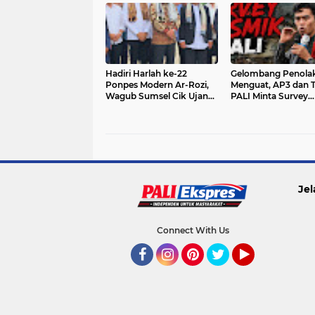
Hadiri Harlah ke-22
Gelombang Penola
Ponpes Modern Ar-Rozi,
Menguat, AP3 dan 
Wagub Sumsel Cik Ujang
PALI Minta Survey
Dapat Apresiasi dari
Seismik 3D Peony
Pimpinan Pesantren
Dihentikan Sebelu
Jaminan Ganti Rugi
Jel
Connect With Us
Facebook
Instagram
Pinterest
Twitter
YouTube