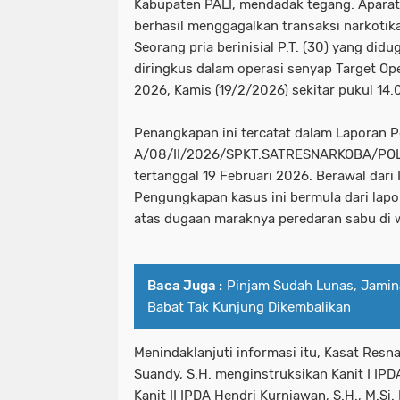
Kabupaten PALI, mendadak tegang. Aparat
berhasil menggagalkan transaksi narkotik
Seorang pria berinisial P.T. (30) yang did
diringkus dalam operasi senyap Target Op
2026, Kamis (19/2/2026) sekitar pukul 14.
Penangkapan ini tercatat dalam Laporan P
A/08/II/2026/SPKT.SATRESNARKOBA/POL
tertanggal 19 Februari 2026. Berawal dari
Pengungkapan kasus ini bermula dari lap
atas dugaan maraknya peredaran sabu di w
Baca Juga :
Pinjam Sudah Lunas, Jamin
Babat Tak Kunjung Dikembalikan
Menindaklanjuti informasi itu, Kasat Res
Suandy, S.H. menginstruksikan Kanit I IPDA
Kanit II IPDA Hendri Kurniawan, S.H., M.Si.