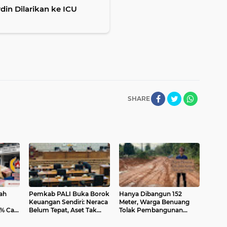
in Dilarikan ke ICU
SHARE
ah
Pemkab PALI Buka Borok
Hanya Dibangun 152
Keuangan Sendiri: Neraca
Meter, Warga Benuang
% Cair,
Belum Tepat, Aset Tak
Tolak Pembangunan
n
Tertib, SPM Sudah Masuk
Jalan Talang Kampai
BPKAD Malah Ditarik