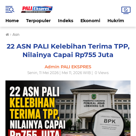
Home
Terpopuler
Indeks
Ekonomi
Hukrim
N
›
Asn
22 ASN PALI Kelebihan Terima TPP,
Nilainya Capai Rp755 Juta
Admin PALI EKSPRES
Senin, 11 Mei 2026 | Mei 11, 2026 WIB |
0
Views