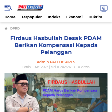
Home
Terpopuler
Indeks
Ekonomi
Hukrim
N
›
DPRD
Firdaus Hasbullah Desak PDAM
Berikan Kompensasi Kepada
Pelanggan
Admin PALI EKSPRES
Senin, 11 Mei 2026 | Mei 11, 2026 WIB |
0
Views