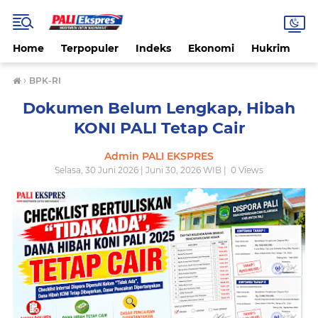
Home
Terpopuler
Indeks
Ekonomi
Hukrim
N
›
BPK-RI
Dokumen Belum Lengkap, Hibah
KONI PALI Tetap Cair
Admin PALI EKSPRES
Selasa, 30 Juni 2026 | Juni 30, 2026 WIB |
0
Views