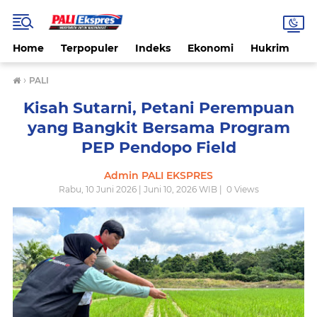
Home
Terpopuler
Indeks
Ekonomi
Hukrim
N
›
PALI
Kisah Sutarni, Petani Perempuan
yang Bangkit Bersama Program
PEP Pendopo Field
Admin PALI EKSPRES
Rabu, 10 Juni 2026 | Juni 10, 2026 WIB |
0
Views