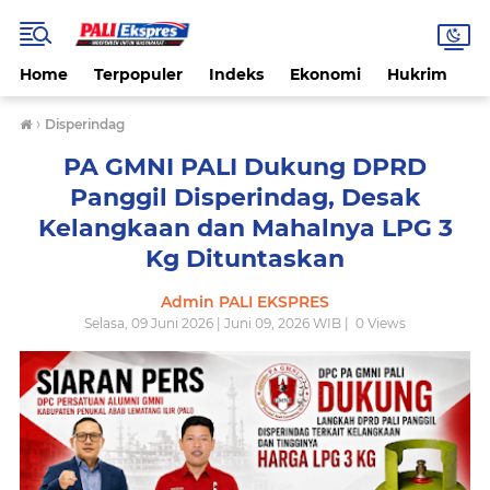
Home
Terpopuler
Indeks
Ekonomi
Hukrim
N
›
Disperindag
PA GMNI PALI Dukung DPRD
Panggil Disperindag, Desak
Kelangkaan dan Mahalnya LPG 3
Kg Dituntaskan
Admin PALI EKSPRES
Selasa, 09 Juni 2026 | Juni 09, 2026 WIB |
0
Views