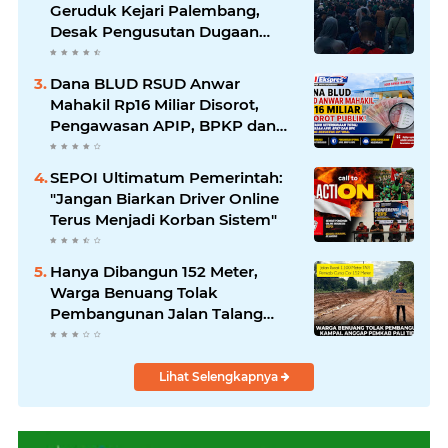
Geruduk Kejari Palembang,
Desak Pengusutan Dugaan
Korupsi Tanpa Tebang Pilih
Dana BLUD RSUD Anwar
Mahakil Rp16 Miliar Disorot,
Pengawasan APIP, BPKP dan
BPK Harus Bergerak Optimal
SEPOI Ultimatum Pemerintah:
"Jangan Biarkan Driver Online
Terus Menjadi Korban Sistem"
Hanya Dibangun 152 Meter,
Warga Benuang Tolak
Pembangunan Jalan Talang
Kampai
Lihat Selengkapnya