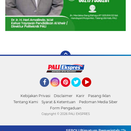
Facebook
Instagram
Pinterest
Twitter
YouTube
Kebijakan Privasi
Disclaimer
Karir
Pasang Iklan
Tentang Kami
Syarat & Ketentuan
Pedoman Media Siber
Form Pengaduan
Copyright ©
2026 PALI EKSPRES
SEPOI Ultimatum Pemerintah: "Jangan B