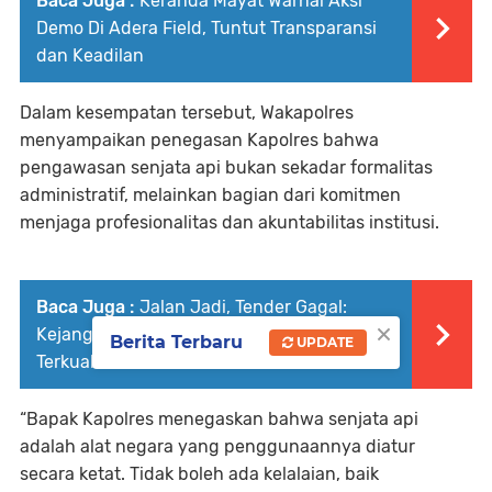
Baca Juga :
Keranda Mayat Warnai Aksi
Demo Di Adera Field, Tuntut Transparansi
dan Keadilan
Dalam kesempatan tersebut, Wakapolres
menyampaikan penegasan Kapolres bahwa
pengawasan senjata api bukan sekadar formalitas
administratif, melainkan bagian dari komitmen
menjaga profesionalitas dan akuntabilitas institusi.
Baca Juga :
Jalan Jadi, Tender Gagal:
×
Kejanggalan Proyek Simpang Tais Mulai
Berita Terbaru
UPDATE
Terkuak
“Bapak Kapolres menegaskan bahwa senjata api
adalah alat negara yang penggunaannya diatur
secara ketat. Tidak boleh ada kelalaian, baik