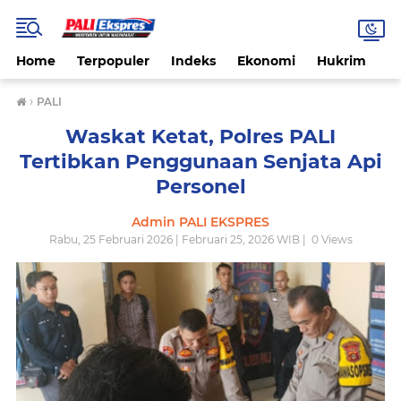
Home
Terpopuler
Indeks
Ekonomi
Hukrim
N
›
PALI
Waskat Ketat, Polres PALI
Tertibkan Penggunaan Senjata Api
Personel
Admin PALI EKSPRES
Rabu, 25 Februari 2026 | Februari 25, 2026 WIB |
0
Views