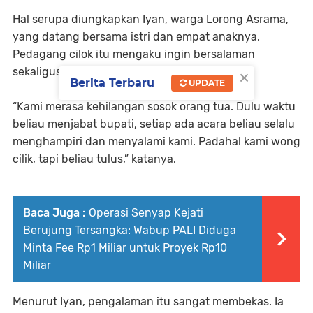
Hal serupa diungkapkan Iyan, warga Lorong Asrama,
yang datang bersama istri dan empat anaknya.
Pedagang cilok itu mengaku ingin bersalaman
×
sekaligus berfoto dengan Heri Amalindo.
Berita Terbaru
UPDATE
“Kami merasa kehilangan sosok orang tua. Dulu waktu
beliau menjabat bupati, setiap ada acara beliau selalu
menghampiri dan menyalami kami. Padahal kami wong
cilik, tapi beliau tulus,” katanya.
Baca Juga :
Operasi Senyap Kejati
Berujung Tersangka: Wabup PALI Diduga
Minta Fee Rp1 Miliar untuk Proyek Rp10
Miliar
Menurut Iyan, pengalaman itu sangat membekas. Ia