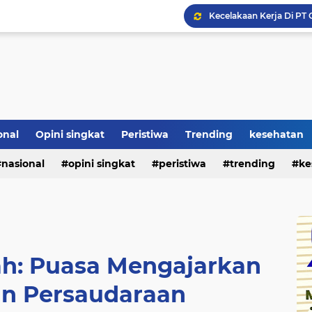
Kecelakaan Kerja Di PT 
onal
Opini singkat
Peristiwa
Trending
kesehatan
nasional
opini singkat
peristiwa
trending
ke
ah: Puasa Mengajarkan
an Persaudaraan