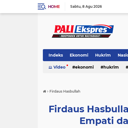
HOME
Sabtu
8 Agu 2026
Indeks
Ekonomi
Hukrim
Nasi
Video
ekonomi
hukrim
›
Firdaus Hasbullah
Firdaus Hasbull
Empati d