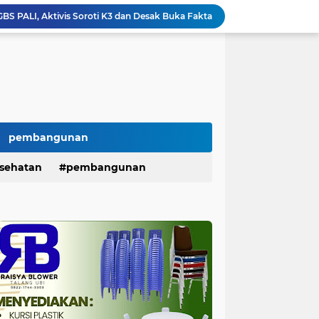
GBS PALI, Aktivis Soroti K3 dan Desak Buka Fakta
SEPOI Ultimatum Pemerintah: "Jangan Biarkan Driver Online Terus Menjadi Korban Sistem"
Serapan Belanja Baru 38,97 %, Belanja Modal Masih 25,45 % , Percepatan Pembangunan di PALI Dipertanyakan
Dana BLUD RSUD Anwar Mahakil Rp16 Miliar Disorot, Pengawasan APIP, BPKP dan BPK Harus Bergerak Optimal
300 Mahasiswa Gabungan Geruduk Kejari Palembang, Desak Pengusutan Dugaan Korupsi Tanpa Tebang Pilih
Potong Gaji Tak Pernah Telat, Giliran Ambil Hak Justru Berbelit KPN Serepat Serasan Disorot
H. Iskandar SE Lantik Relawan PAN PALI, Targetkan Satu TPS Satu Relawan Menuju Kemenangan Pemilu
AMPP Gelar aksi lanjutan Desak Pengusutan Dugaan Korupsi Proyek Lampu Jalan Tenaga Surya
pembangunan
SIRA Desak Kejari PALI Bongkar Aktor Intelektual Dugaan Monopoli Proyek, Soroti Isu Keterlibatan Oknum DPRD
sehatan
pembangunan
Kecelakaan Kerja di PT GBS, Pekerja Alami Luka Bakar Saat Steam dari Rebusan TBS