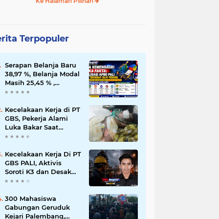
Ke Halaman Pilihan
rita Terpopuler
Serapan Belanja Baru
38,97 %, Belanja Modal
Masih 25,45 % ,
Percepatan
Pembangunan di PALI
Dipertanyakan
Kecelakaan Kerja di PT
GBS, Pekerja Alami
Luka Bakar Saat
Steam dari Rebusan
TBS
Kecelakaan Kerja Di PT
GBS PALI, Aktivis
Soroti K3 dan Desak
Buka Fakta
300 Mahasiswa
Gabungan Geruduk
Kejari Palembang,