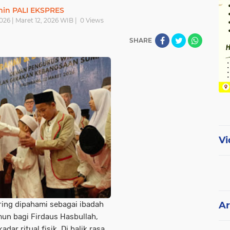
in PALI EKSPRES
026 | Maret 12, 2026 WIB |
0
Views
SHARE
Vi
ing dipahami sebagai ibadah
Ar
un bagi Firdaus Hasbullah,
ar ritual fisik. Di balik rasa