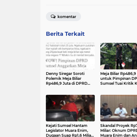
komentar
Berita Terkait
Denny Siregar Soroti
Meja Biliar Rp486,9
Polemik Meja Biliar
untuk Pimpinan D
Rp486,9 Juta di DPRD
Sumsel Tuai Kritik 
Sumsel: “Mental Miskin?”
Aktivis
Kejati Sumsel Hantam
Skandal Proyek Rp
Legislator Muara Enim,
Miliar: Oknum DPR
Dugaan Suap Rp1,6 Miliar
Muara Enim dan An