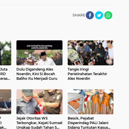
SHARE
 Juta
Dulu Digandeng Alex
Tangis Iringi
PRD
Noerdin, Kini Si Bocah
Peristirahatan Terakhir
Keras
Baliho Itu Menjadi Guru
Alex Noerdin
7
Jejak Otoritas WS
Besok, Pejabat
D
Terbongkar, Kejati Sumsel
Disperindag PALI Jalani
ak
Ungkap Sudah Tahan 5
Sidang Tuntutan Kasus