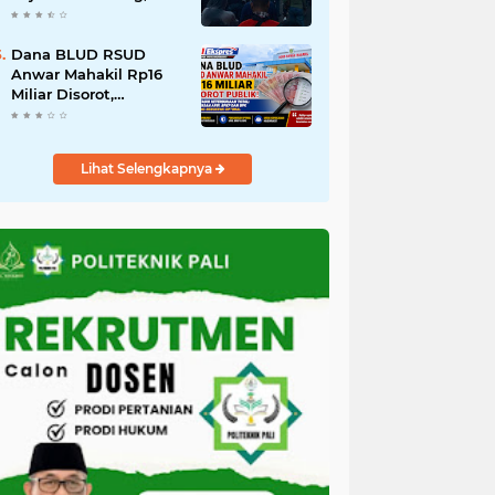
Desak Pengusutan
Dugaan Korupsi Tanpa
Tebang Pilih
Dana BLUD RSUD
Anwar Mahakil Rp16
Miliar Disorot,
Pengawasan APIP,
BPKP dan BPK Harus
Bergerak Optimal
Lihat Selengkapnya