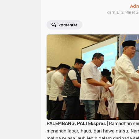
Adm
Kamis, 12 Maret 2
komentar
PALEMBANG, PALI Ekspres |
Ramadhan ser
menahan lapar, haus, dan hawa nafsu. Nam
makna puasa jauh lebih dalam daripada sekad