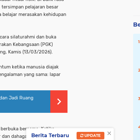
, tersimpan pelajaran besar
 belajar merasakan kehidupan
Be
cara silaturahmi dan buka
rakan Kebangsaan (PGK)
ng, Kamis (13/03/2026).
tum ketika manusia diajak
engalaman yang sama: lapar
dan Jadi Ruang
 berbuka bersama. Ketika
×
Berita Terbaru
UPDATE
 dan dahaga terasa, kita